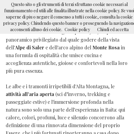
Questo sito o gli strumenti di terzi sfruttano cookie necessari al
funzionamento ed utili alle finalita illustrate nella cookie policy. Se vuo
La Baita
saperne di piu o negare il consenso a tutti i cookie, consulta la cookie
PRENOTA RISTORANTE
PRENOTA SOGGIORNO
IL RIFUGIO
privacy policy. Chiudendo questo banner o proseguendo la navigazion
acconsenti alluso dei cookie.
Cookie policy
Chiudi ed accetta
IL RISTORANTE
Baita Belvedere
è un rifugio a quota 2300, un punto
PRENOTAZIONI
panoramico privilegiato dal quale godere della vista
ATTIVITÀ
dell'
Alpe di Saler
e dell'arco alpino del
Monte Rosa
in
PRESS
una formula di ospitalità che unisce cucina e
LAVORA CON NOI
accoglienza autentiche, gioiose e confortevoli nella loro
più pura essenza.
Le albe e i tramonti irripetibili d'Alta Montagna, le
attività all'aria aperta
(sci d’inverno, trekking e
passeggiate estive) e l'immersione profonda nella
natura sono solo una parte dell'esperienza in Baita: qui
calore, colori, profumi, luce e silenzio concorrono alla
definizione di una rinnovata dimensione del proprio
Essere, che i più fortunati riporteranno a casa dopo