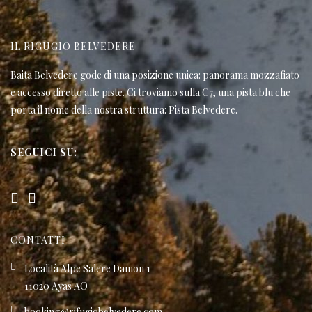
IL RIGUGIO BELVEDERE
Baita Belvedere gode di una posizione unica: panorama mozzafiato
e accesso diretto alle piste. Ci troviamo sulla C7, una pista blu che
porta il nome della nostra struttura: Pista Belvedere.
SEGUICI SU:
CONTATTI
Località Alpe Salere Damon 1
11020 Ayas AO
booking@rifugiobelvedere.com